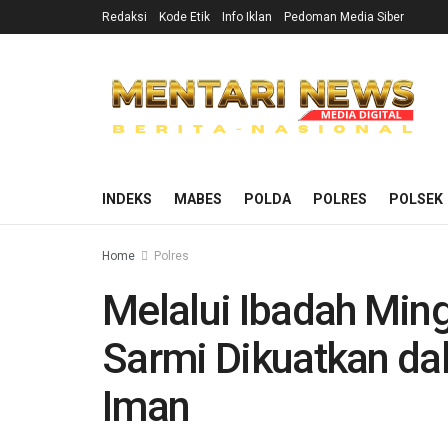
Redaksi
Kode Etik
Info Iklan
Pedoman Media Siber
INDEKS
MABES
POLDA
POLRES
POLSEK
Home
Polres
Melalui Ibadah Ming
Sarmi Dikuatkan d
Iman