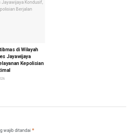
tibmas di Wilayah
es Jayawijaya
elayanan Kepolisian
timal
026
*
g wajib ditandai