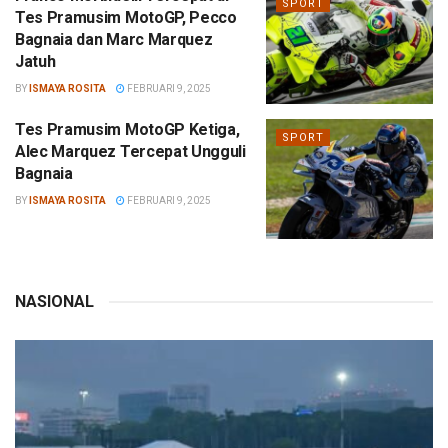
SPORT
Tes Pramusim MotoGP, Pecco
Bagnaia dan Marc Marquez
Jatuh
BY
ISMAYA ROSITA
FEBRUARI 9, 2025
Tes Pramusim MotoGP Ketiga,
SPORT
Alec Marquez Tercepat Ungguli
Bagnaia
BY
ISMAYA ROSITA
FEBRUARI 9, 2025
NASIONAL