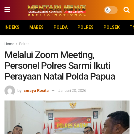
INDEKS
MABES
POLDA
POLRES
POLSEK
T
Home
Polres
Melalui Zoom Meeting,
Personel Polres Sarmi Ikuti
Perayaan Natal Polda Papua
by
Ismaya Rosita
Januari 20, 2026