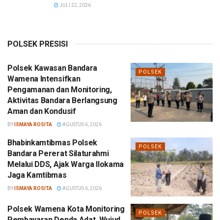
JULI 22, 2026
POLSEK PRESISI
Polsek Kawasan Bandara
POLSEK
Wamena Intensifkan
Pengamanan dan Monitoring,
Aktivitas Bandara Berlangsung
Aman dan Kondusif
BY
ISMAYA ROSITA
AGUSTUS 6, 2026
Bhabinkamtibmas Polsek
POLSEK
Bandara Pererat Silaturahmi
Melalui DDS, Ajak Warga Ilokama
Jaga Kamtibmas
BY
ISMAYA ROSITA
AGUSTUS 6, 2026
Polsek Wamena Kota Monitoring
POLSEK
Pembayaran Denda Adat, Wujud