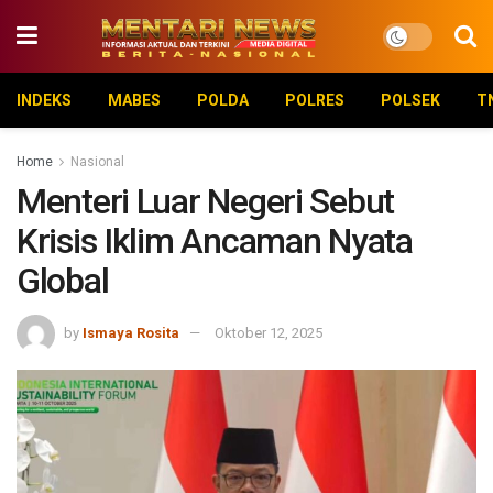
INDEKS
MABES
POLDA
POLRES
POLSEK
T
Home
Nasional
Menteri Luar Negeri Sebut
Krisis Iklim Ancaman Nyata
Global
by
Ismaya Rosita
Oktober 12, 2025