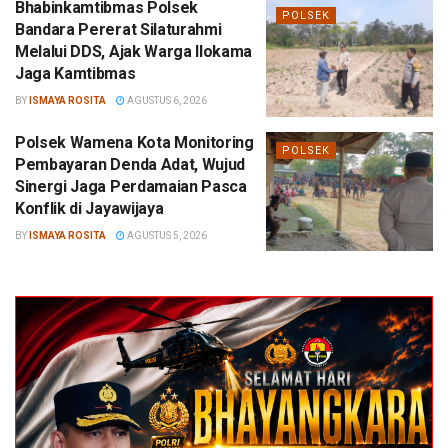
Bhabinkamtibmas Polsek
POLSEK
Bandara Pererat Silaturahmi
Melalui DDS, Ajak Warga Ilokama
Jaga Kamtibmas
BY
ISMAYA ROSITA
AGUSTUS 6, 2026
Polsek Wamena Kota Monitoring
POLSEK
Pembayaran Denda Adat, Wujud
Sinergi Jaga Perdamaian Pasca
Konflik di Jayawijaya
BY
ISMAYA ROSITA
AGUSTUS 5, 2026