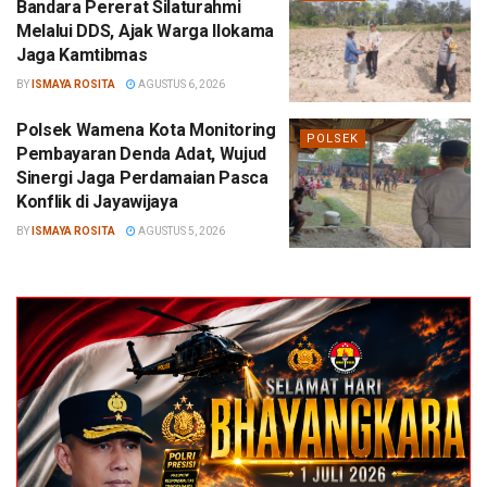
Bandara Pererat Silaturahmi
Melalui DDS, Ajak Warga Ilokama
Jaga Kamtibmas
BY
ISMAYA ROSITA
AGUSTUS 6, 2026
Polsek Wamena Kota Monitoring
POLSEK
Pembayaran Denda Adat, Wujud
Sinergi Jaga Perdamaian Pasca
Konflik di Jayawijaya
BY
ISMAYA ROSITA
AGUSTUS 5, 2026