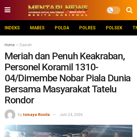
INDEKS
MABES
POLDA
POLRES
POLSEK
T
Home
Daerah
Meriah dan Penuh Keakraban,
Personel Koramil 1310-
04/Dimembe Nobar Piala Dunia
Bersama Masyarakat Tatelu
Rondor
by
Ismaya Rosita
Juni 24, 2026