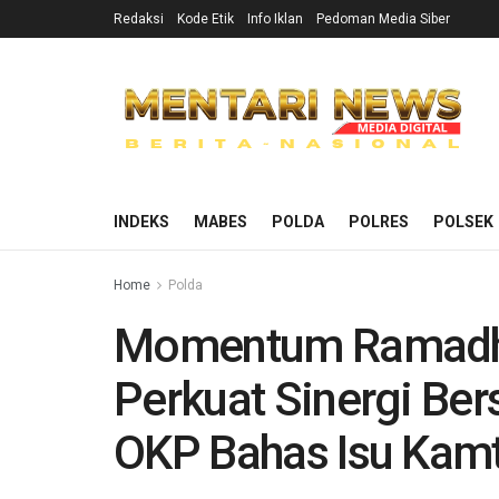
Redaksi
Kode Etik
Info Iklan
Pedoman Media Siber
INDEKS
MABES
POLDA
POLRES
POLSEK
Home
Polda
Momentum Ramadha
Perkuat Sinergi B
OKP Bahas Isu Kam