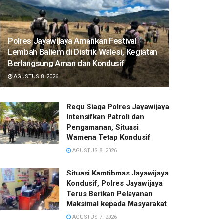
Polres Jayawijaya Amankan Festival
Lembah Baliem di Distrik Walesi, Kegiatan
Berlangsung Aman dan Kondusif
AGUSTUS 8, 2026
Regu Siaga Polres Jayawijaya
Intensifkan Patroli dan
Pengamanan, Situasi
Wamena Tetap Kondusif
AGUSTUS 8, 2026
Situasi Kamtibmas Jayawijaya
Kondusif, Polres Jayawijaya
Terus Berikan Pelayanan
Maksimal kepada Masyarakat
AGUSTUS 7, 2026