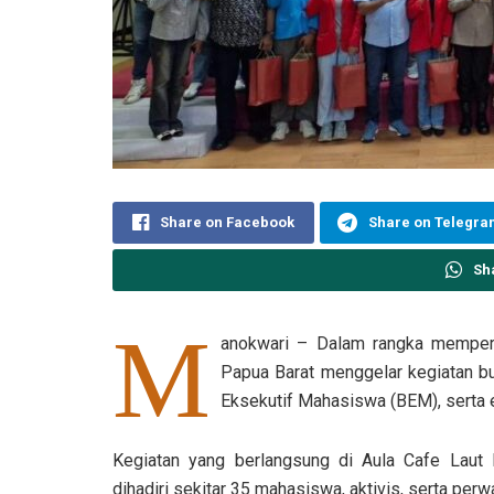
Share on Facebook
Share on Telegr
Sh
M
anokwari – Dalam rangka mempere
Papua Barat menggelar kegiatan 
Eksekutif Mahasiswa (BEM), serta
Kegiatan yang berlangsung di Aula Cafe Laut
dihadiri sekitar 35 mahasiswa, aktivis, serta per