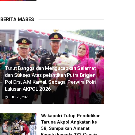
BERITA MABES
Turut Bangga dan Mengucapkan Selamat
dan Sukses Atas pelantikan Putra Brigjen
Pol Drs, A.M Kamal. Sebagai Perwira Polri
Lulusan AKPOL 2026
JULI 23, 2026
Wakapolri Tutup Pendidikan
Taruna Akpol Angkatan ke-
58, Sampaikan Amanat
Kapolri kepada 282 Capaja