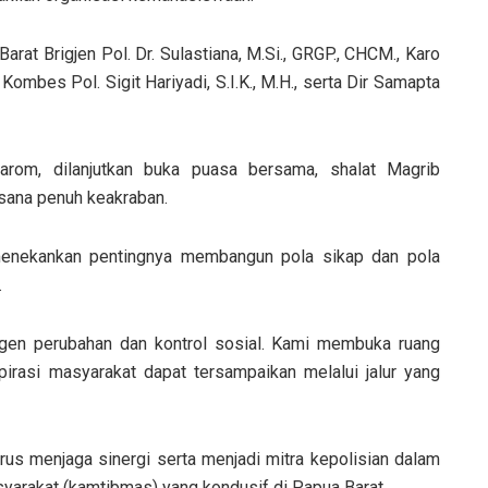
rat Brigjen Pol. Dr. Sulastiana, M.Si., GRGP., CHCM., Karo
Kombes Pol. Sigit Hariyadi, S.I.K., M.H., serta Dir Samapta
arom, dilanjutkan buka puasa bersama, shalat Magrib
sana penuh keakraban.
enekankan pentingnya membangun pola sikap dan pola
.
agen perubahan dan kontrol sosial. Kami membuka ruang
irasi masyarakat dapat tersampaikan melalui jalur yang
rus menjaga sinergi serta menjadi mitra kepolisian dalam
yarakat (kamtibmas) yang kondusif di Papua Barat.