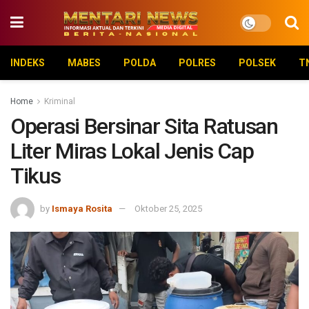
INDEKS
MABES
POLDA
POLRES
POLSEK
T
Home
Kriminal
Operasi Bersinar Sita Ratusan
Liter Miras Lokal Jenis Cap
Tikus
by
Ismaya Rosita
Oktober 25, 2025