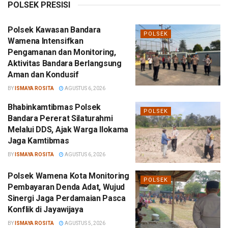
POLSEK PRESISI
Polsek Kawasan Bandara
POLSEK
Wamena Intensifkan
Pengamanan dan Monitoring,
Aktivitas Bandara Berlangsung
Aman dan Kondusif
BY
ISMAYA ROSITA
AGUSTUS 6, 2026
Bhabinkamtibmas Polsek
POLSEK
Bandara Pererat Silaturahmi
Melalui DDS, Ajak Warga Ilokama
Jaga Kamtibmas
BY
ISMAYA ROSITA
AGUSTUS 6, 2026
Polsek Wamena Kota Monitoring
POLSEK
Pembayaran Denda Adat, Wujud
Sinergi Jaga Perdamaian Pasca
Konflik di Jayawijaya
BY
ISMAYA ROSITA
AGUSTUS 5, 2026