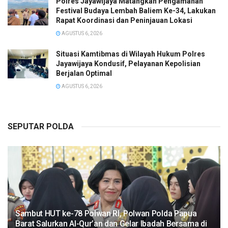
Polres Jayawijaya Matangkan Pengamanan
Festival Budaya Lembah Baliem Ke-34, Lakukan
Rapat Koordinasi dan Peninjauan Lokasi
AGUSTUS 6, 2026
Situasi Kamtibmas di Wilayah Hukum Polres
Jayawijaya Kondusif, Pelayanan Kepolisian
Berjalan Optimal
AGUSTUS 6, 2026
SEPUTAR POLDA
Sambut HUT ke-78 Polwan RI, Polwan Polda Papua
Barat Salurkan Al-Qur’an dan Gelar Ibadah Bersama di