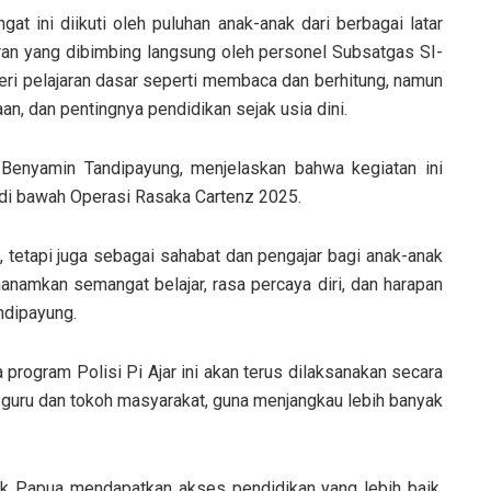
 ini diikuti oleh puluhan anak-anak dari berbagai latar
ran yang dibimbing langsung oleh personel Subsatgas SI-
ri pelajaran dasar seperti membaca dan berhitung, namun
aan, dan pentingnya pendidikan sejak usia dini.
Benyamin Tandipayung, menjelaskan bahwa kegiatan ini
 di bawah Operasi Rasaka Cartenz 2025.
, tetapi juga sebagai sahabat dan pengajar bagi anak-anak
nanamkan semangat belajar, rasa percaya diri, dan harapan
ndipayung.
rogram Polisi Pi Ajar ini akan terus dilaksanakan secara
k guru dan tokoh masyarakat, guna menjangkau lebih banyak
ak Papua mendapatkan akses pendidikan yang lebih baik,