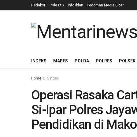
Redaksi
Kode Etik
Info Iklan
Pedoman Media Siber
INDEKS
MABES
POLDA
POLRES
POLSEK
Home
Satgas
Operasi Rasaka Car
Si-Ipar Polres Jayaw
Pendidikan di Mako