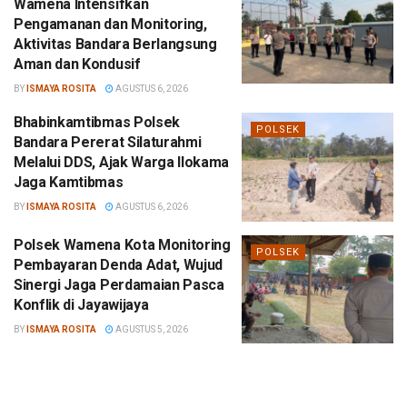
Wamena Intensifkan
Pengamanan dan Monitoring,
Aktivitas Bandara Berlangsung
Aman dan Kondusif
BY
ISMAYA ROSITA
AGUSTUS 6, 2026
Bhabinkamtibmas Polsek
POLSEK
Bandara Pererat Silaturahmi
Melalui DDS, Ajak Warga Ilokama
Jaga Kamtibmas
BY
ISMAYA ROSITA
AGUSTUS 6, 2026
Polsek Wamena Kota Monitoring
POLSEK
Pembayaran Denda Adat, Wujud
Sinergi Jaga Perdamaian Pasca
Konflik di Jayawijaya
BY
ISMAYA ROSITA
AGUSTUS 5, 2026