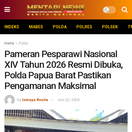
INDEKS
MABES
POLDA
POLRES
POLSEK
T
Home
Polda
Pameran Pesparawi Nasional
XIV Tahun 2026 Resmi Dibuka,
Polda Papua Barat Pastikan
Pengamanan Maksimal
by
Ismaya Rosita
Juni 22, 2026