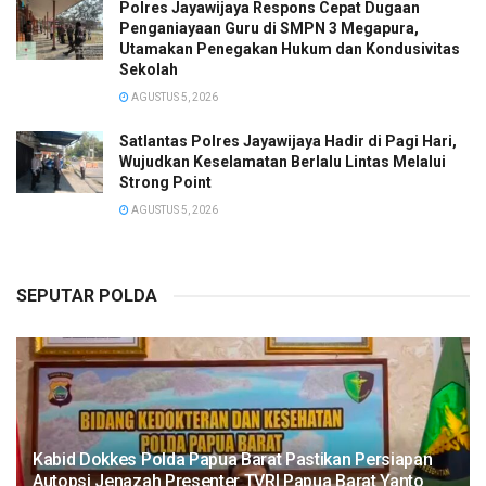
Polres Jayawijaya Respons Cepat Dugaan
Penganiayaan Guru di SMPN 3 Megapura,
Utamakan Penegakan Hukum dan Kondusivitas
Sekolah
AGUSTUS 5, 2026
Satlantas Polres Jayawijaya Hadir di Pagi Hari,
Wujudkan Keselamatan Berlalu Lintas Melalui
Strong Point
AGUSTUS 5, 2026
SEPUTAR POLDA
Kabid Dokkes Polda Papua Barat Pastikan Persiapan
Autopsi Jenazah Presenter TVRI Papua Barat Yanto