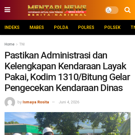
INDEKS
MABES
POLDA
POLRES
POLSEK
T
Home
TNI
Pastikan Administrasi dan
Kelengkapan Kendaraan Layak
Pakai, Kodim 1310/Bitung Gelar
Pengecekan Kendaraan Dinas
by
Ismaya Rosita
Juni 4, 2026