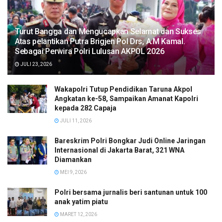
Turut Bangga dan Mengucapkan Selamat dan Sukses
Atas pelantikan Putra Brigjen Pol Drs, A.M Kamal.
Sebagai Perwira Polri Lulusan AKPOL 2026
JULI 23, 2026
Wakapolri Tutup Pendidikan Taruna Akpol
Angkatan ke-58, Sampaikan Amanat Kapolri
kepada 282 Capaja
JULI 11, 2026
Bareskrim Polri Bongkar Judi Online Jaringan
Internasional di Jakarta Barat, 321 WNA
Diamankan
MEI 9, 2026
Polri bersama jurnalis beri santunan untuk 100
anak yatim piatu
MARET 12, 2026