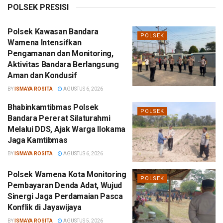
POLSEK PRESISI
Polsek Kawasan Bandara
POLSEK
Wamena Intensifkan
Pengamanan dan Monitoring,
Aktivitas Bandara Berlangsung
Aman dan Kondusif
BY
ISMAYA ROSITA
AGUSTUS 6, 2026
Bhabinkamtibmas Polsek
POLSEK
Bandara Pererat Silaturahmi
Melalui DDS, Ajak Warga Ilokama
Jaga Kamtibmas
BY
ISMAYA ROSITA
AGUSTUS 6, 2026
Polsek Wamena Kota Monitoring
POLSEK
Pembayaran Denda Adat, Wujud
Sinergi Jaga Perdamaian Pasca
Konflik di Jayawijaya
BY
ISMAYA ROSITA
AGUSTUS 5, 2026