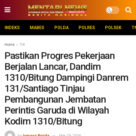
INDEKS
MABES
POLDA
POLRES
POLSEK
T
Home
TNI
Pastikan Progres Pekerjaan
Berjalan Lancar, Dandim
1310/Bitung Dampingi Danrem
131/Santiago Tinjau
Pembangunan Jembatan
Perintis Garuda di Wilayah
Kodim 1310/Bitung
by
Ismaya Rosita
Mei 19, 2026