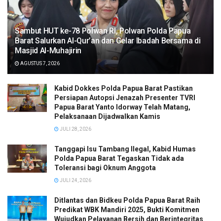
Sambut HUT ke-78 Polwan RI, Polwan Polda Papua
Barat Salurkan Al-Qur’an dan Gelar Ibadah Bersama di
Masjid Al-Muhajirin
AGUSTUS 7, 2026
Kabid Dokkes Polda Papua Barat Pastikan
Persiapan Autopsi Jenazah Presenter TVRI
Papua Barat Yanto Idorway Telah Matang,
Pelaksanaan Dijadwalkan Kamis
JULI 28, 2026
Tanggapi Isu Tambang Ilegal, Kabid Humas
Polda Papua Barat Tegaskan Tidak ada
Toleransi bagi Oknum Anggota
JULI 24, 2026
Ditlantas dan Bidkeu Polda Papua Barat Raih
Predikat WBK Mandiri 2025, Bukti Komitmen
Wujudkan Pelayanan Bersih dan Berintegritas