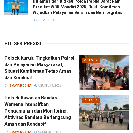
Ditlantas dan Bidkeu Polda Papua Barat Raih
Predikat WBK Mandiri 2025, Bukti Komitmen
Wujudkan Pelayanan Bersih dan Berintegritas
JULI 23, 2026
POLSEK PRESISI
Polsek Kurulu Tingkatkan Patroli
POLSEK
dan Pelayanan Masyarakat,
Situasi Kamtibmas Tetap Aman
dan Kondusif
BY
ISMAYA ROSITA
AGUSTUS 9, 2026
Polsek Kawasan Bandara
POLSEK
Wamena Intensifkan
Pengamanan dan Monitoring,
Aktivitas Bandara Berlangsung
Aman dan Kondusif
BY
ISMAYA ROSITA
AGUSTUS 6, 2026