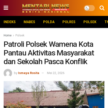
INDEKS
MABES
POLDA
POLRES
POLSEK
T
Home
Polsek
Patroli Polsek Wamena Kota
Pantau Aktivitas Masyarakat
dan Sekolah Pasca Konflik
by
Ismaya Rosita
Mei 22, 2026