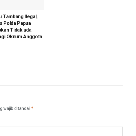
u Tambang Ilegal,
s Polda Papua
skan Tidak ada
bagi Oknum Anggota
*
g wajib ditandai