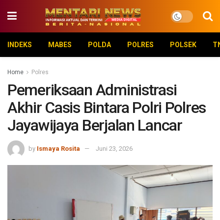
INDEKS
MABES
POLDA
POLRES
POLSEK
T
Home
Polres
Pemeriksaan Administrasi
Akhir Casis Bintara Polri Polres
Jayawijaya Berjalan Lancar
by
Ismaya Rosita
Juni 23, 2026