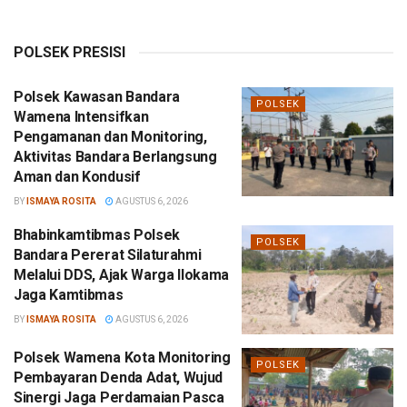
POLSEK PRESISI
Polsek Kawasan Bandara
POLSEK
Wamena Intensifkan
Pengamanan dan Monitoring,
Aktivitas Bandara Berlangsung
Aman dan Kondusif
BY
ISMAYA ROSITA
AGUSTUS 6, 2026
Bhabinkamtibmas Polsek
POLSEK
Bandara Pererat Silaturahmi
Melalui DDS, Ajak Warga Ilokama
Jaga Kamtibmas
BY
ISMAYA ROSITA
AGUSTUS 6, 2026
Polsek Wamena Kota Monitoring
POLSEK
Pembayaran Denda Adat, Wujud
Sinergi Jaga Perdamaian Pasca