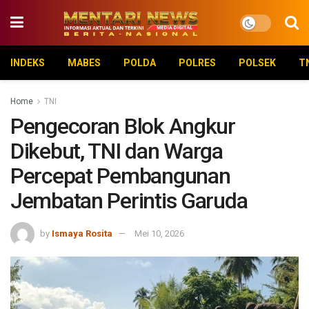
INDEKS
MABES
POLDA
POLRES
POLSEK
T
Home
TNI
Pengecoran Blok Angkur
Dikebut, TNI dan Warga
Percepat Pembangunan
Jembatan Perintis Garuda
by
Ismaya Rosita
Mei 10, 2026