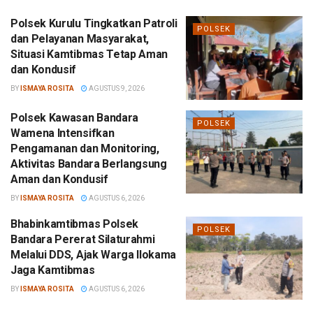
Polsek Kurulu Tingkatkan Patroli
POLSEK
dan Pelayanan Masyarakat,
Situasi Kamtibmas Tetap Aman
dan Kondusif
BY
ISMAYA ROSITA
AGUSTUS 9, 2026
Polsek Kawasan Bandara
POLSEK
Wamena Intensifkan
Pengamanan dan Monitoring,
Aktivitas Bandara Berlangsung
Aman dan Kondusif
BY
ISMAYA ROSITA
AGUSTUS 6, 2026
Bhabinkamtibmas Polsek
POLSEK
Bandara Pererat Silaturahmi
Melalui DDS, Ajak Warga Ilokama
Jaga Kamtibmas
BY
ISMAYA ROSITA
AGUSTUS 6, 2026