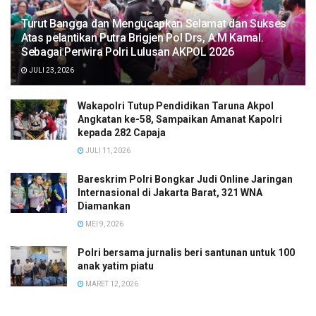
Turut Bangga dan Mengucapkan Selamat dan Sukses
Atas pelantikan Putra Brigjen Pol Drs, A.M Kamal.
Sebagai Perwira Polri Lulusan AKPOL 2026
JULI 23, 2026
Wakapolri Tutup Pendidikan Taruna Akpol
Angkatan ke-58, Sampaikan Amanat Kapolri
kepada 282 Capaja
JULI 11, 2026
Bareskrim Polri Bongkar Judi Online Jaringan
Internasional di Jakarta Barat, 321 WNA
Diamankan
MEI 9, 2026
Polri bersama jurnalis beri santunan untuk 100
anak yatim piatu
MARET 12, 2026