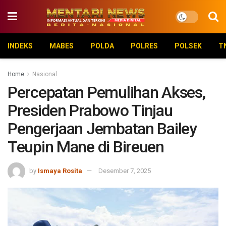
INDEKS
MABES
POLDA
POLRES
POLSEK
T
Home
Nasional
Percepatan Pemulihan Akses,
Presiden Prabowo Tinjau
Pengerjaan Jembatan Bailey
Teupin Mane di Bireuen
by
Ismaya Rosita
Desember 7, 2025