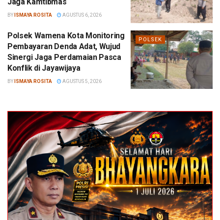
Jaga Kamtibmas
BY
ISMAYA ROSITA
AGUSTUS 6, 2026
Polsek Wamena Kota Monitoring
POLSEK
Pembayaran Denda Adat, Wujud
Sinergi Jaga Perdamaian Pasca
Konflik di Jayawijaya
BY
ISMAYA ROSITA
AGUSTUS 5, 2026