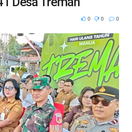
41 Desa Treman
0
0
0