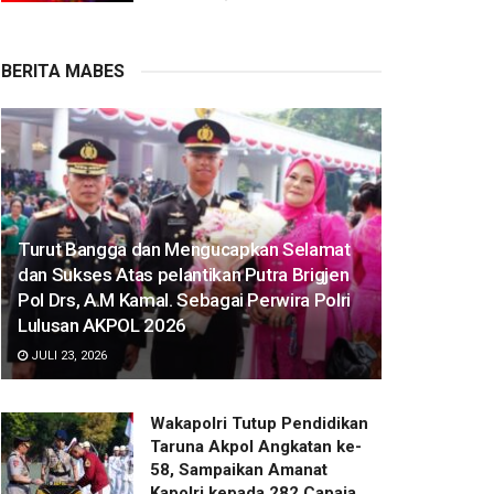
BERITA MABES
Turut Bangga dan Mengucapkan Selamat
dan Sukses Atas pelantikan Putra Brigjen
Pol Drs, A.M Kamal. Sebagai Perwira Polri
Lulusan AKPOL 2026
JULI 23, 2026
Wakapolri Tutup Pendidikan
Taruna Akpol Angkatan ke-
58, Sampaikan Amanat
Kapolri kepada 282 Capaja