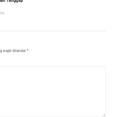
aan Tanggap
026
*
g wajib ditandai