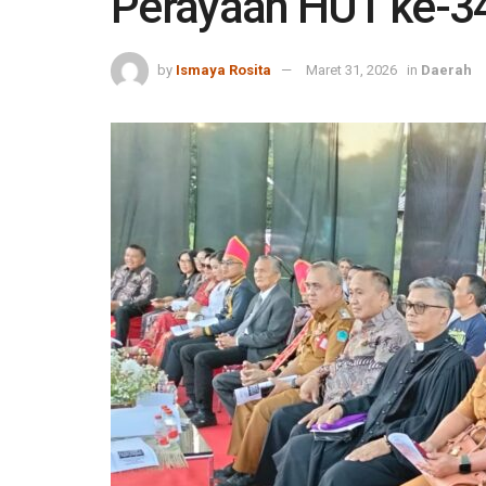
Perayaan HUT ke-3
by
Ismaya Rosita
Maret 31, 2026
in
Daerah