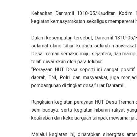
Kehadiran Danramil 1310-05/Kauditan Kodim 
kegiatan kemasyarakatan sekaligus mempererat h
Dalam kesempatan tersebut, Danramil 1310-05/K
selamat ulang tahun kepada seluruh masyarakat 
Desa Treman semakin maju, sejahtera, dan mampu 
telah diwariskan oleh para leluhur.
“Perayaan HUT Desa seperti ini sangat positif 
daerah, TNI, Polri, dan masyarakat, juga menj
pembangunan di tingkat desa,” ujar Danramil.
Rangkaian kegiatan perayaan HUT Desa Treman dii
seni budaya, serta kegiatan hiburan rakyat yan
keakraban dan kekeluargaan tampak mewarnai jalan
Melalui kegiatan ini, diharapkan sinergitas an