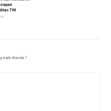
esiapan
litas TNI
026
*
g wajib ditandai