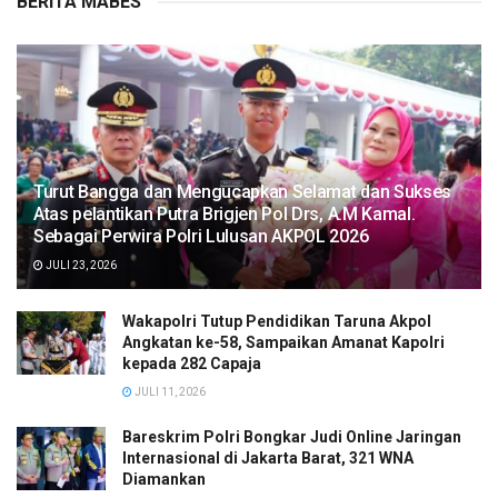
BERITA MABES
Turut Bangga dan Mengucapkan Selamat dan Sukses
Atas pelantikan Putra Brigjen Pol Drs, A.M Kamal.
Sebagai Perwira Polri Lulusan AKPOL 2026
JULI 23, 2026
Wakapolri Tutup Pendidikan Taruna Akpol
Angkatan ke-58, Sampaikan Amanat Kapolri
kepada 282 Capaja
JULI 11, 2026
Bareskrim Polri Bongkar Judi Online Jaringan
Internasional di Jakarta Barat, 321 WNA
Diamankan