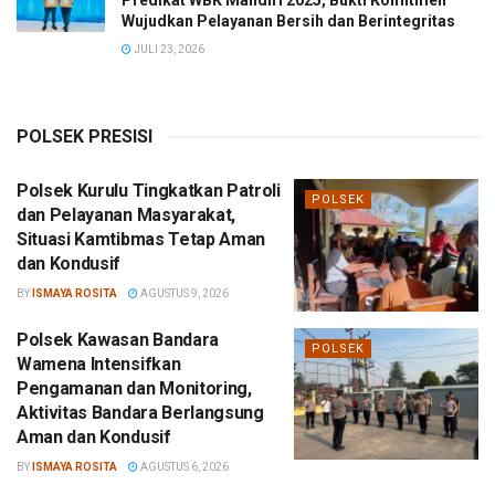
Predikat WBK Mandiri 2025, Bukti Komitmen
Wujudkan Pelayanan Bersih dan Berintegritas
JULI 23, 2026
POLSEK PRESISI
Polsek Kurulu Tingkatkan Patroli
POLSEK
dan Pelayanan Masyarakat,
Situasi Kamtibmas Tetap Aman
dan Kondusif
BY
ISMAYA ROSITA
AGUSTUS 9, 2026
Polsek Kawasan Bandara
POLSEK
Wamena Intensifkan
Pengamanan dan Monitoring,
Aktivitas Bandara Berlangsung
Aman dan Kondusif
BY
ISMAYA ROSITA
AGUSTUS 6, 2026