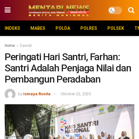
INDEKS
MABES
POLDA
POLRES
POLSEK
T
Home
Daerah
Peringati Hari Santri, Farhan:
Santri Adalah Penjaga Nilai dan
Pembangun Peradaban
by
Ismaya Rosita
Oktober 22, 2025