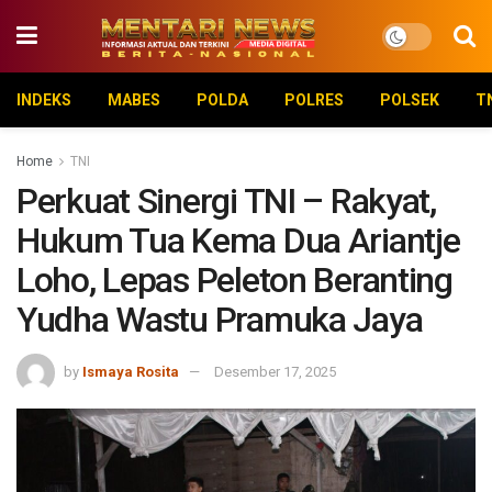
INDEKS
MABES
POLDA
POLRES
POLSEK
T
Home
TNI
Perkuat Sinergi TNI – Rakyat,
Hukum Tua Kema Dua Ariantje
Loho, Lepas Peleton Beranting
Yudha Wastu Pramuka Jaya
by
Ismaya Rosita
Desember 17, 2025