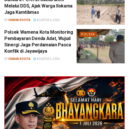
Melalui DDS, Ajak Warga Ilokama
Jaga Kamtibmas
BY
ISMAYA ROSITA
AGUSTUS 6, 2026
Polsek Wamena Kota Monitoring
POLSEK
Pembayaran Denda Adat, Wujud
Sinergi Jaga Perdamaian Pasca
Konflik di Jayawijaya
BY
ISMAYA ROSITA
AGUSTUS 5, 2026