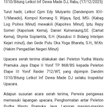
1310/Bitung Letkol Inf Dewa Made DJ, Rabu, (17/12/2025).
Turut hadir, Letkol Cpm Edy Mulyanto (Dandenpom XIII-
1/Manado), Kompol Komang S. Wijaya, Spd, MSi. (Kabag
Log Polres Minut) mewakili (Kapolres Minut), Iptu Repy
Somel (Kapolsek Kema), Daniel Kumenaung,SE. (Camat
Kema), Shynta Soplantila, S.H. (Kasubsi II Bidang Intelijen
Kejari minut), dan Gede Putu Oka Yoga Bharata, S.H., M.Kn.
(Hakim Pengadilan Negeri Minut).
Upacara serah terima dilakukan dari Peleton Yudha Wastu
Pramuka Jaya Etape II Yonif TP 868/BS kepada Peleton
Etape III Yonif Raider 712/WT, yang dipimpin Dandim
1310/Bitung Letkol Inf Dewa Made DJ selaku Inspektur
Upacara.
Adapun susunan acara serah terima, Perwira pengawas
memasuki lapangan upacara; Penghormatan antar Peleton
Pudha Wastu Pramuka Jaya; Laporan masing-masing