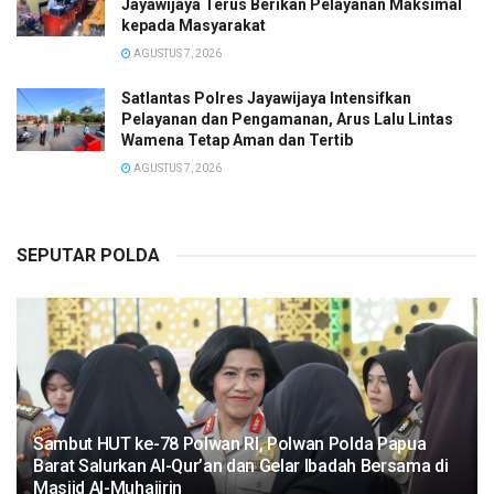
Jayawijaya Terus Berikan Pelayanan Maksimal
kepada Masyarakat
AGUSTUS 7, 2026
Satlantas Polres Jayawijaya Intensifkan
Pelayanan dan Pengamanan, Arus Lalu Lintas
Wamena Tetap Aman dan Tertib
AGUSTUS 7, 2026
SEPUTAR POLDA
Sambut HUT ke-78 Polwan RI, Polwan Polda Papua
Barat Salurkan Al-Qur’an dan Gelar Ibadah Bersama di
Masjid Al-Muhajirin