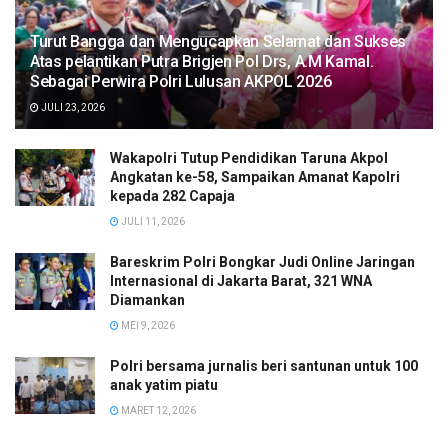
Turut Bangga dan Mengucapkan Selamat dan Sukses
Atas pelantikan Putra Brigjen Pol Drs, A.M Kamal.
Sebagai Perwira Polri Lulusan AKPOL 2026
JULI 23, 2026
Wakapolri Tutup Pendidikan Taruna Akpol
Angkatan ke-58, Sampaikan Amanat Kapolri
kepada 282 Capaja
JULI 11, 2026
Bareskrim Polri Bongkar Judi Online Jaringan
Internasional di Jakarta Barat, 321 WNA
Diamankan
MEI 9, 2026
Polri bersama jurnalis beri santunan untuk 100
anak yatim piatu
MARET 12, 2026