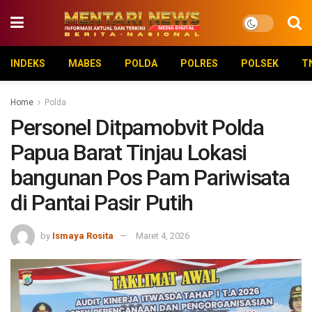
INDEKS
MABES
POLDA
POLRES
POLSEK
T
Home
Polda
Personel Ditpamobvit Polda
Papua Barat Tinjau Lokasi
bangunan Pos Pam Pariwisata
di Pantai Pasir Putih
by
Ismaya Rosita
Maret 4, 2026