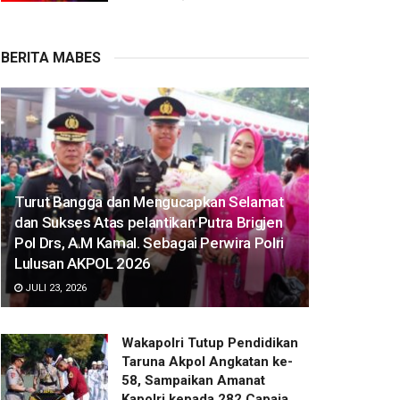
BERITA MABES
Turut Bangga dan Mengucapkan Selamat
dan Sukses Atas pelantikan Putra Brigjen
Pol Drs, A.M Kamal. Sebagai Perwira Polri
Lulusan AKPOL 2026
JULI 23, 2026
Wakapolri Tutup Pendidikan
Taruna Akpol Angkatan ke-
58, Sampaikan Amanat
Kapolri kepada 282 Capaja