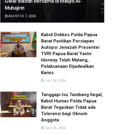
Gelar Ibadah Bersama di Masjid Al-
Muhajirin
AGUSTUS 7, 2026
Kabid Dokkes Polda Papua
Barat Pastikan Persiapan
Autopsi Jenazah Presenter
TVRI Papua Barat Yanto
Idorway Telah Matang,
Pelaksanaan Dijadwalkan
Kamis
JULI 28, 2026
Tanggapi Isu Tambang Ilegal,
Kabid Humas Polda Papua
Barat Tegaskan Tidak ada
Toleransi bagi Oknum
Anggota
JULI 24, 2026