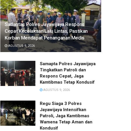
Satlantas Polres Jayawijaya Respons
Cepat Kecelakaan Lalu Lintas, Pastikan
Korban Mendapat Penanganan Medis
AGUSTUS 9, 2026
Samapta Polres Jayawijaya
Tingkatkan Patroli dan
Respons Cepat, Jaga
Kamtibmas Tetap Kondusif
AGUSTUS 9, 2026
Regu Siaga 3 Polres
Jayawijaya Intensifkan
Patroli, Jaga Kamtibmas
Wamena Tetap Aman dan
Kondusif