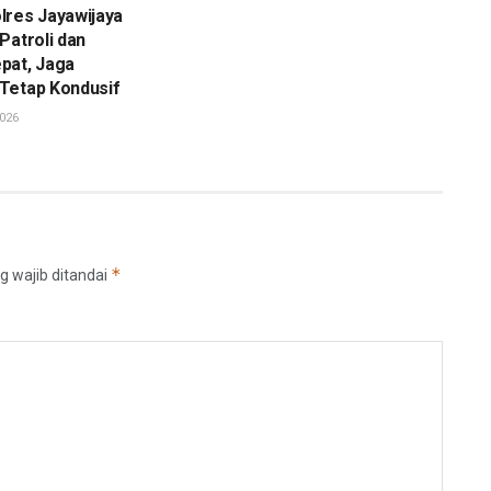
lres Jayawijaya
Patroli dan
pat, Jaga
Tetap Kondusif
026
*
g wajib ditandai