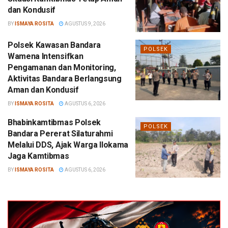
dan Kondusif
BY
ISMAYA ROSITA
AGUSTUS 9, 2026
Polsek Kawasan Bandara
POLSEK
Wamena Intensifkan
Pengamanan dan Monitoring,
Aktivitas Bandara Berlangsung
Aman dan Kondusif
BY
ISMAYA ROSITA
AGUSTUS 6, 2026
Bhabinkamtibmas Polsek
POLSEK
Bandara Pererat Silaturahmi
Melalui DDS, Ajak Warga Ilokama
Jaga Kamtibmas
BY
ISMAYA ROSITA
AGUSTUS 6, 2026