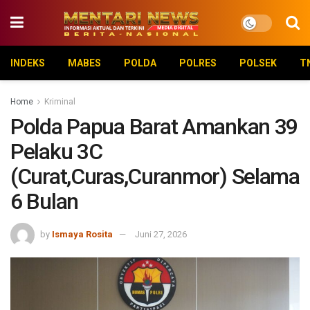
INDEKS
MABES
POLDA
POLRES
POLSEK
T
Home
Kriminal
Polda Papua Barat Amankan 39
Pelaku 3C
(Curat,Curas,Curanmor) Selama
6 Bulan
by
Ismaya Rosita
Juni 27, 2026