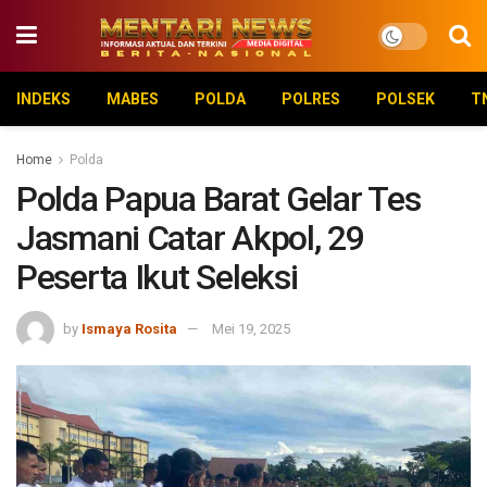
INDEKS
MABES
POLDA
POLRES
POLSEK
T
Home
Polda
Polda Papua Barat Gelar Tes
Jasmani Catar Akpol, 29
Peserta Ikut Seleksi
by
Ismaya Rosita
Mei 19, 2025