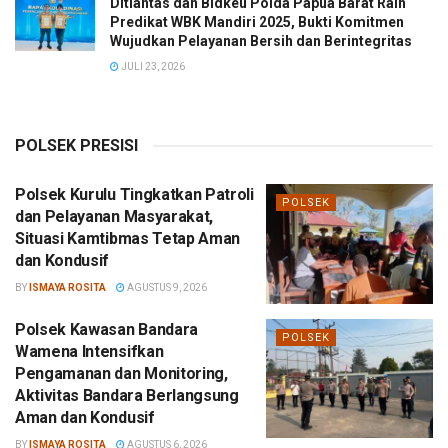
Ditlantas dan Bidkeu Polda Papua Barat Raih
Predikat WBK Mandiri 2025, Bukti Komitmen
Wujudkan Pelayanan Bersih dan Berintegritas
JULI 23, 2026
POLSEK PRESISI
Polsek Kurulu Tingkatkan Patroli
POLSEK
dan Pelayanan Masyarakat,
Situasi Kamtibmas Tetap Aman
dan Kondusif
BY
ISMAYA ROSITA
AGUSTUS 9, 2026
Polsek Kawasan Bandara
POLSEK
Wamena Intensifkan
Pengamanan dan Monitoring,
Aktivitas Bandara Berlangsung
Aman dan Kondusif
BY
ISMAYA ROSITA
AGUSTUS 6, 2026