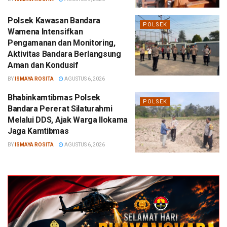
Polsek Kawasan Bandara
POLSEK
Wamena Intensifkan
Pengamanan dan Monitoring,
Aktivitas Bandara Berlangsung
Aman dan Kondusif
BY
ISMAYA ROSITA
AGUSTUS 6, 2026
Bhabinkamtibmas Polsek
POLSEK
Bandara Pererat Silaturahmi
Melalui DDS, Ajak Warga Ilokama
Jaga Kamtibmas
BY
ISMAYA ROSITA
AGUSTUS 6, 2026