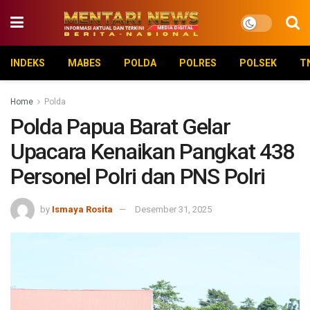
INDEKS
MABES
POLDA
POLRES
POLSEK
T
Home
Polda
Polda Papua Barat Gelar
Upacara Kenaikan Pangkat 438
Personel Polri dan PNS Polri
by
Ismaya Rosita
Desember 31, 2025