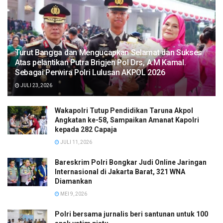
Turut Bangga dan Mengucapkan Selamat dan Sukses
Atas pelantikan Putra Brigjen Pol Drs, A.M Kamal.
Sebagai Perwira Polri Lulusan AKPOL 2026
JULI 23, 2026
Wakapolri Tutup Pendidikan Taruna Akpol
Angkatan ke-58, Sampaikan Amanat Kapolri
kepada 282 Capaja
JULI 11, 2026
Bareskrim Polri Bongkar Judi Online Jaringan
Internasional di Jakarta Barat, 321 WNA
Diamankan
MEI 9, 2026
Polri bersama jurnalis beri santunan untuk 100