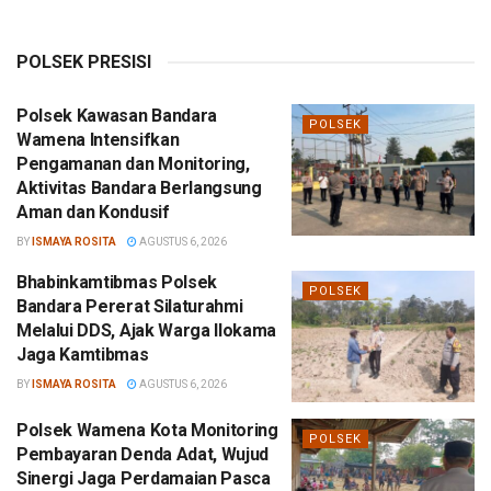
POLSEK PRESISI
Polsek Kawasan Bandara
POLSEK
Wamena Intensifkan
Pengamanan dan Monitoring,
Aktivitas Bandara Berlangsung
Aman dan Kondusif
BY
ISMAYA ROSITA
AGUSTUS 6, 2026
Bhabinkamtibmas Polsek
POLSEK
Bandara Pererat Silaturahmi
Melalui DDS, Ajak Warga Ilokama
Jaga Kamtibmas
BY
ISMAYA ROSITA
AGUSTUS 6, 2026
Polsek Wamena Kota Monitoring
POLSEK
Pembayaran Denda Adat, Wujud
Sinergi Jaga Perdamaian Pasca