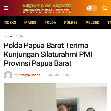
INDEKS
MABES
POLDA
POLRES
POLSEK
T
Home
Polda
Polda Papua Barat Terima
Kunjungan Silaturahmi PMI
Provinsi Papua Barat
by
Ismaya Rosita
Januari 21, 2026