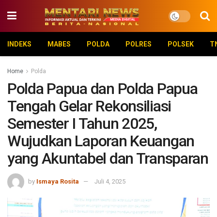
INDEKS
MABES
POLDA
POLRES
POLSEK
T
Home
Polda
Polda Papua dan Polda Papua
Tengah Gelar Rekonsiliasi
Semester I Tahun 2025,
Wujudkan Laporan Keuangan
yang Akuntabel dan Transparan
by
Ismaya Rosita
Juli 4, 2025