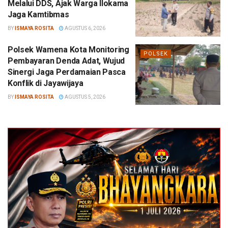
Melalui DDS, Ajak Warga Ilokama
Jaga Kamtibmas
BY
ISMAYA ROSITA
AGUSTUS 6, 2026
Polsek Wamena Kota Monitoring
POLSEK
Pembayaran Denda Adat, Wujud
Sinergi Jaga Perdamaian Pasca
Konflik di Jayawijaya
BY
ISMAYA ROSITA
AGUSTUS 5, 2026