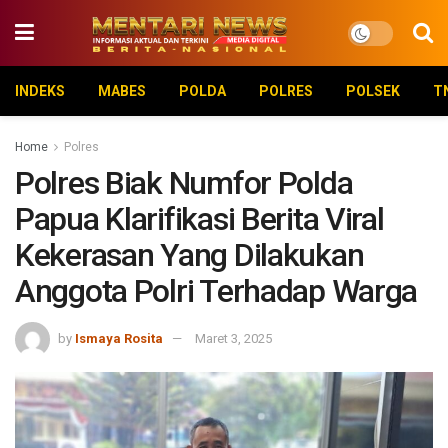
INDEKS
MABES
POLDA
POLRES
POLSEK
T
Home
Polres
Polres Biak Numfor Polda
Papua Klarifikasi Berita Viral
Kekerasan Yang Dilakukan
Anggota Polri Terhadap Warga
by
Ismaya Rosita
Maret 3, 2025