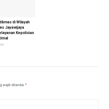
tibmas di Wilayah
es Jayawijaya
elayanan Kepolisian
timal
026
*
g wajib ditandai