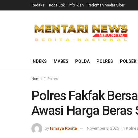
Redaksi
Kode Etik
Info Iklan
Pedoman Media Siber
INDEKS
MABES
POLDA
POLRES
POLSEK
Home
Polres
Polres Fakfak Ber
Awasi Harga Beras 
by
Ismaya Rosita
November 8, 2025
in
Polre