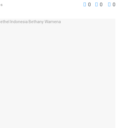
0
0
0
es