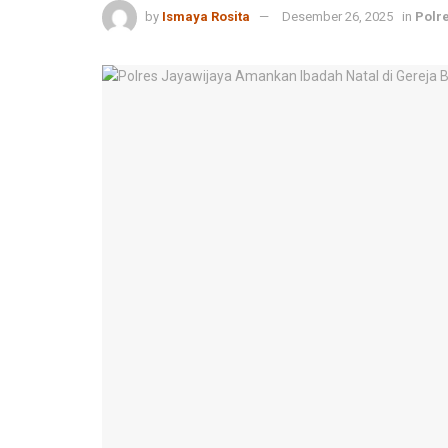
by
Ismaya Rosita
Desember 26, 2025
in
Polr