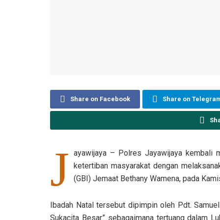
Share on Facebook
Share on Telegra
Sh
J
ayawijaya – Polres Jayawijaya kembali
ketertiban masyarakat dengan melaksanak
(GBI) Jemaat Bethany Wamena, pada Kamis
Ibadah Natal tersebut dipimpin oleh Pdt. Sam
Sukacita Besar” sebagaimana tertuang dalam Luk