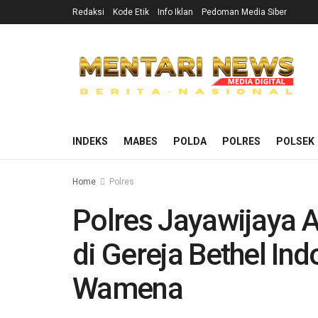
Redaksi
Kode Etik
Info Iklan
Pedoman Media Siber
INDEKS
MABES
POLDA
POLRES
POLSEK
Home
Polres
Polres Jayawijaya 
di Gereja Bethel In
Wamena