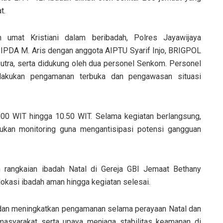
t.
mat Kristiani dalam beribadah, Polres Jayawijaya
IPDA M. Aris dengan anggota AIPTU Syarif Injo, BRIGPOL
tra, serta didukung oleh dua personel Senkom. Personel
melakukan pengamanan terbuka dan pengawasan situasi
.00 WIT hingga 10.50 WIT. Selama kegiatan berlangsung,
kukan monitoring guna mengantisipasi potensi gangguan
uh rangkaian ibadah Natal di Gereja GBI Jemaat Bethany
ar lokasi ibadah aman hingga kegiatan selesai.
 dan meningkatkan pengamanan selama perayaan Natal dan
asyarakat serta upaya menjaga stabilitas keamanan di