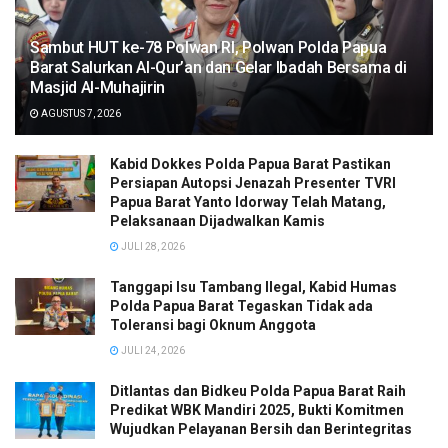
Sambut HUT ke-78 Polwan RI, Polwan Polda Papua
Barat Salurkan Al-Qur’an dan Gelar Ibadah Bersama di
Masjid Al-Muhajirin
AGUSTUS 7, 2026
Kabid Dokkes Polda Papua Barat Pastikan
Persiapan Autopsi Jenazah Presenter TVRI
Papua Barat Yanto Idorway Telah Matang,
Pelaksanaan Dijadwalkan Kamis
JULI 28, 2026
Tanggapi Isu Tambang Ilegal, Kabid Humas
Polda Papua Barat Tegaskan Tidak ada
Toleransi bagi Oknum Anggota
JULI 24, 2026
Ditlantas dan Bidkeu Polda Papua Barat Raih
Predikat WBK Mandiri 2025, Bukti Komitmen
Wujudkan Pelayanan Bersih dan Berintegritas