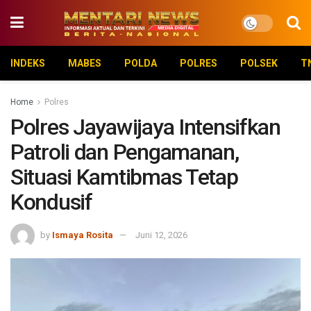
INDEKS
MABES
POLDA
POLRES
POLSEK
T
Home
Polres
Polres Jayawijaya Intensifkan
Patroli dan Pengamanan,
Situasi Kamtibmas Tetap
Kondusif
by
Ismaya Rosita
Juni 12, 2026