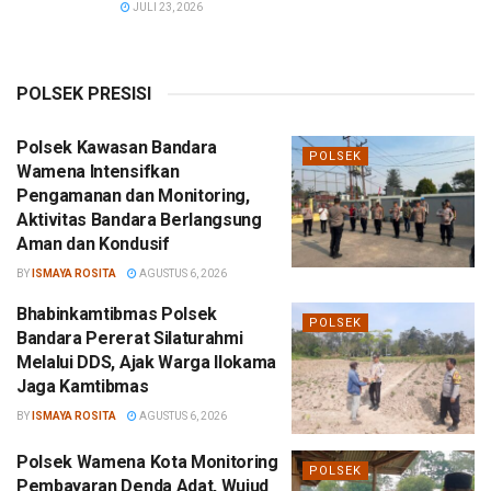
JULI 23, 2026
POLSEK PRESISI
Polsek Kawasan Bandara
POLSEK
Wamena Intensifkan
Pengamanan dan Monitoring,
Aktivitas Bandara Berlangsung
Aman dan Kondusif
BY
ISMAYA ROSITA
AGUSTUS 6, 2026
Bhabinkamtibmas Polsek
POLSEK
Bandara Pererat Silaturahmi
Melalui DDS, Ajak Warga Ilokama
Jaga Kamtibmas
BY
ISMAYA ROSITA
AGUSTUS 6, 2026
Polsek Wamena Kota Monitoring
POLSEK
Pembayaran Denda Adat, Wujud