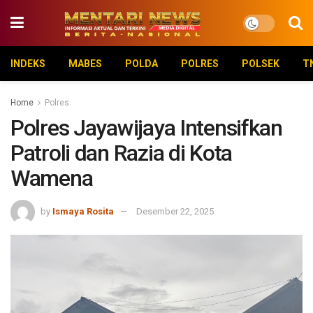
INDEKS
MABES
POLDA
POLRES
POLSEK
T
Home
Polres
Polres Jayawijaya Intensifkan
Patroli dan Razia di Kota
Wamena
by
Ismaya Rosita
Desember 22, 2025