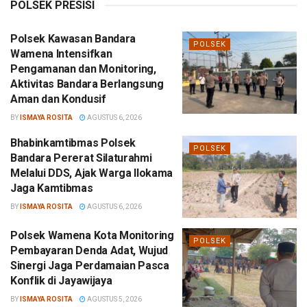
POLSEK PRESISI
Polsek Kawasan Bandara
POLSEK
Wamena Intensifkan
Pengamanan dan Monitoring,
Aktivitas Bandara Berlangsung
Aman dan Kondusif
BY
ISMAYA ROSITA
AGUSTUS 6, 2026
Bhabinkamtibmas Polsek
POLSEK
Bandara Pererat Silaturahmi
Melalui DDS, Ajak Warga Ilokama
Jaga Kamtibmas
BY
ISMAYA ROSITA
AGUSTUS 6, 2026
Polsek Wamena Kota Monitoring
POLSEK
Pembayaran Denda Adat, Wujud
Sinergi Jaga Perdamaian Pasca
Konflik di Jayawijaya
BY
ISMAYA ROSITA
AGUSTUS 5, 2026