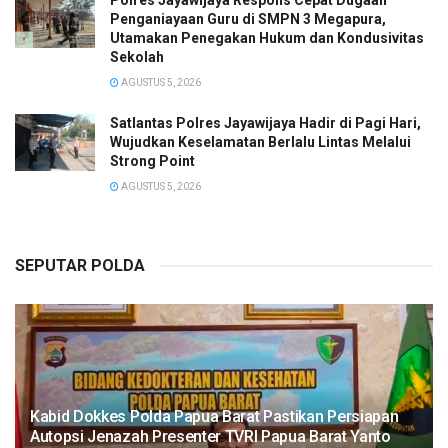
Polres Jayawijaya Respons Cepat Dugaan
Penganiayaan Guru di SMPN 3 Megapura,
Utamakan Penegakan Hukum dan Kondusivitas
Sekolah
AGUSTUS 5, 2026
Satlantas Polres Jayawijaya Hadir di Pagi Hari,
Wujudkan Keselamatan Berlalu Lintas Melalui
Strong Point
AGUSTUS 5, 2026
SEPUTAR POLDA
Kabid Dokkes Polda Papua Barat Pastikan Persiapan
Autopsi Jenazah Presenter TVRI Papua Barat Yanto