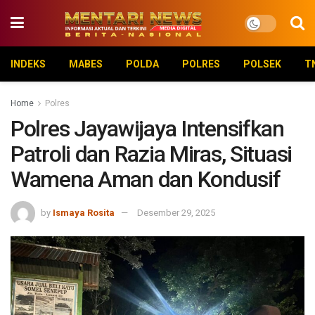
INDEKS
MABES
POLDA
POLRES
POLSEK
T
Home
Polres
Polres Jayawijaya Intensifkan
Patroli dan Razia Miras, Situasi
Wamena Aman dan Kondusif
by
Ismaya Rosita
Desember 29, 2025