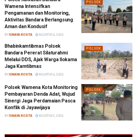
POLSEK
Wamena Intensifkan
Pengamanan dan Monitoring,
Aktivitas Bandara Berlangsung
Aman dan Kondusif
BY
ISMAYA ROSITA
AGUSTUS 6, 2026
Bhabinkamtibmas Polsek
POLSEK
Bandara Pererat Silaturahmi
Melalui DDS, Ajak Warga Ilokama
Jaga Kamtibmas
BY
ISMAYA ROSITA
AGUSTUS 6, 2026
Polsek Wamena Kota Monitoring
POLSEK
Pembayaran Denda Adat, Wujud
Sinergi Jaga Perdamaian Pasca
Konflik di Jayawijaya
BY
ISMAYA ROSITA
AGUSTUS 5, 2026