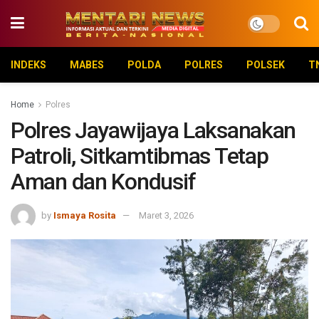
INDEKS
MABES
POLDA
POLRES
POLSEK
T
Home
Polres
Polres Jayawijaya Laksanakan
Patroli, Sitkamtibmas Tetap
Aman dan Kondusif
by
Ismaya Rosita
Maret 3, 2026