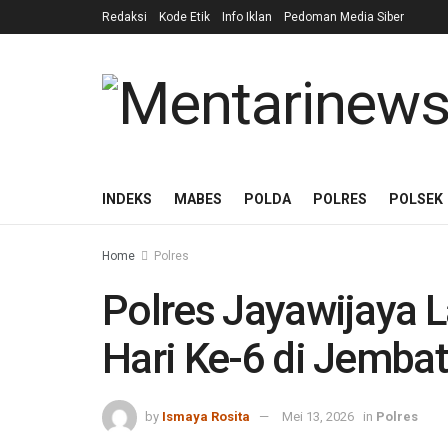
Redaksi
Kode Etik
Info Iklan
Pedoman Media Siber
INDEKS
MABES
POLDA
POLRES
POLSEK
Home
Polres
Polres Jayawijaya 
Hari Ke-6 di Jemb
by
Ismaya Rosita
Mei 13, 2026
in
Polres