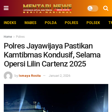
INDEKS
MABES
POLDA
POLRES
POLSEK
T
Home
Polres
Polres Jayawijaya Pastikan
Kamtibmas Kondusif, Selama
Opersi Lilin Cartenz 2025
by
Ismaya Rosita
Januari 2, 2026