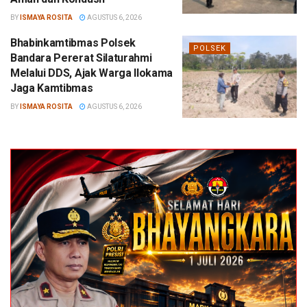
BY
ISMAYA ROSITA
AGUSTUS 6, 2026
Bhabinkamtibmas Polsek
POLSEK
Bandara Pererat Silaturahmi
Melalui DDS, Ajak Warga Ilokama
Jaga Kamtibmas
BY
ISMAYA ROSITA
AGUSTUS 6, 2026