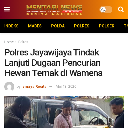
INDEKS
MABES
POLDA
POLRES
POLSEK
T
Home
Polres
Polres Jayawijaya Tindak
Lanjuti Dugaan Pencurian
Hewan Ternak di Wamena
by
Ismaya Rosita
Mei 13, 2026