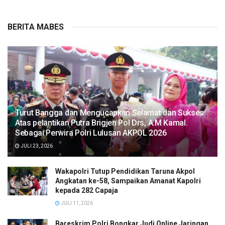
BERITA MABES
Turut Bangga dan Mengucapkan Selamat dan Sukses
Atas pelantikan Putra Brigjen Pol Drs, A.M Kamal.
Sebagai Perwira Polri Lulusan AKPOL 2026
JULI 23, 2026
Wakapolri Tutup Pendidikan Taruna Akpol
Angkatan ke-58, Sampaikan Amanat Kapolri
kepada 282 Capaja
JULI 11, 2026
Bareskrim Polri Bongkar Judi Online Jaringan