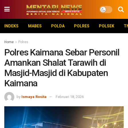
INDEKS
MABES
POLDA
POLRES
POLSEK
T
Home
Polres
Polres Kaimana Sebar Personil
Amankan Shalat Tarawih di
Masjid-Masjid di Kabupaten
Kaimana
by
Ismaya Rosita
Februari 18, 2026