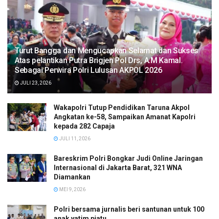
Turut Bangga dan Mengucapkan Selamat dan Sukses
Atas pelantikan Putra Brigjen Pol Drs, A.M Kamal.
Sebagai Perwira Polri Lulusan AKPOL 2026
JULI 23, 2026
Wakapolri Tutup Pendidikan Taruna Akpol
Angkatan ke-58, Sampaikan Amanat Kapolri
kepada 282 Capaja
JULI 11, 2026
Bareskrim Polri Bongkar Judi Online Jaringan
Internasional di Jakarta Barat, 321 WNA
Diamankan
MEI 9, 2026
Polri bersama jurnalis beri santunan untuk 100
anak yatim piatu