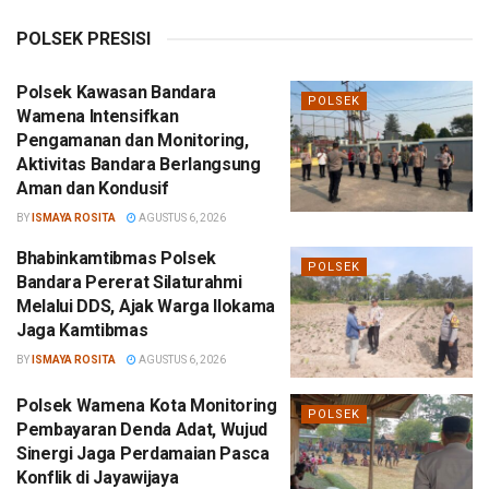
POLSEK PRESISI
Polsek Kawasan Bandara
POLSEK
Wamena Intensifkan
Pengamanan dan Monitoring,
Aktivitas Bandara Berlangsung
Aman dan Kondusif
BY
ISMAYA ROSITA
AGUSTUS 6, 2026
Bhabinkamtibmas Polsek
POLSEK
Bandara Pererat Silaturahmi
Melalui DDS, Ajak Warga Ilokama
Jaga Kamtibmas
BY
ISMAYA ROSITA
AGUSTUS 6, 2026
Polsek Wamena Kota Monitoring
POLSEK
Pembayaran Denda Adat, Wujud
Sinergi Jaga Perdamaian Pasca
Konflik di Jayawijaya