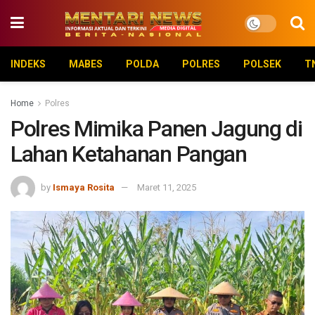
INDEKS
MABES
POLDA
POLRES
POLSEK
T
Home
Polres
Polres Mimika Panen Jagung di
Lahan Ketahanan Pangan
by
Ismaya Rosita
Maret 11, 2025