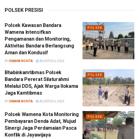
POLSEK PRESISI
Polsek Kawasan Bandara
POLSEK
Wamena Intensifkan
Pengamanan dan Monitoring,
Aktivitas Bandara Berlangsung
Aman dan Kondusif
BY
ISMAYA ROSITA
AGUSTUS 6, 2026
Bhabinkamtibmas Polsek
POLSEK
Bandara Pererat Silaturahmi
Melalui DDS, Ajak Warga Ilokama
Jaga Kamtibmas
BY
ISMAYA ROSITA
AGUSTUS 6, 2026
Polsek Wamena Kota Monitoring
POLSEK
Pembayaran Denda Adat, Wujud
Sinergi Jaga Perdamaian Pasca
Konflik di Jayawijaya