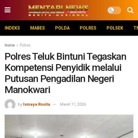
INDEKS
MABES
POLDA
POLRES
POLSEK
T
Home
Polres
Polres Teluk Bintuni Tegaskan
Kompetensi Penyidik melalui
Putusan Pengadilan Negeri
Manokwari
by
Ismaya Rosita
Maret 11, 2026