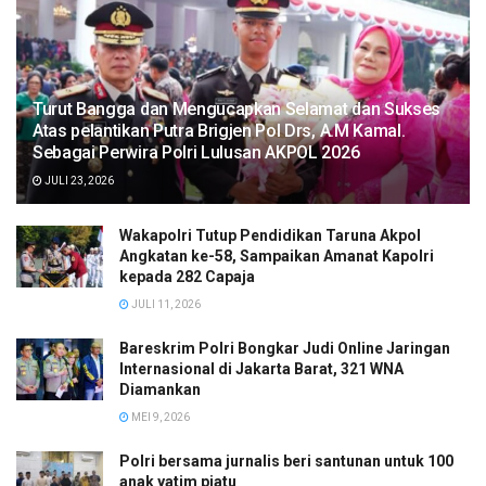
Turut Bangga dan Mengucapkan Selamat dan Sukses
Atas pelantikan Putra Brigjen Pol Drs, A.M Kamal.
Sebagai Perwira Polri Lulusan AKPOL 2026
JULI 23, 2026
Wakapolri Tutup Pendidikan Taruna Akpol
Angkatan ke-58, Sampaikan Amanat Kapolri
kepada 282 Capaja
JULI 11, 2026
Bareskrim Polri Bongkar Judi Online Jaringan
Internasional di Jakarta Barat, 321 WNA
Diamankan
MEI 9, 2026
Polri bersama jurnalis beri santunan untuk 100
anak yatim piatu