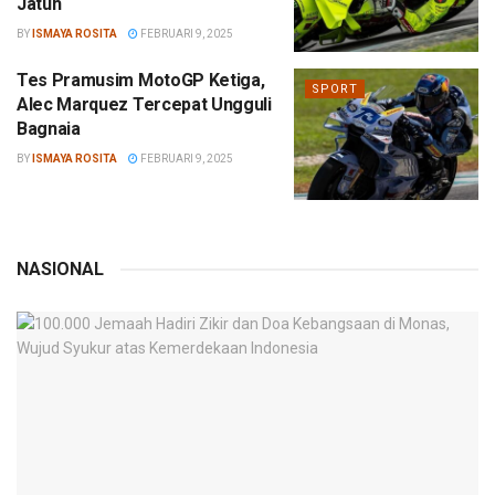
Jatuh
BY
ISMAYA ROSITA
FEBRUARI 9, 2025
Tes Pramusim MotoGP Ketiga,
SPORT
Alec Marquez Tercepat Ungguli
Bagnaia
BY
ISMAYA ROSITA
FEBRUARI 9, 2025
NASIONAL