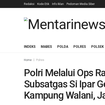
Redaksi
Kode Etik
Info Iklan
Pedoman Media Siber
INDEKS
MABES
POLDA
POLRES
POLSEK
Home
Polres
Polri Melalui Ops R
Subsatgas Si Ipar Ge
Kampung Walani, J