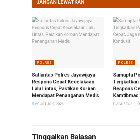
JANGAN LEWATKAN
POLRES
POLRES
Satlantas Polres Jayawijaya
Samapta Po
Respons Cepat Kecelakaan
Tingkatkan 
Lalu Lintas, Pastikan Korban
Respons Ce
Mendapat Penanganan Medis
Kamtibmas 
AGUSTUS 9, 2026
AGUSTUS 9, 2
Tinggalkan Balasan