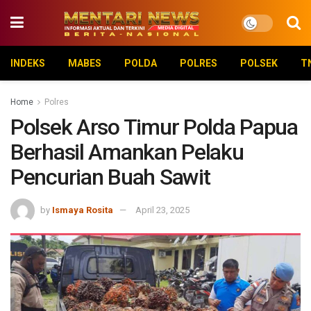
INDEKS
MABES
POLDA
POLRES
POLSEK
T
Home
Polres
Polsek Arso Timur Polda Papua
Berhasil Amankan Pelaku
Pencurian Buah Sawit
by
Ismaya Rosita
April 23, 2025