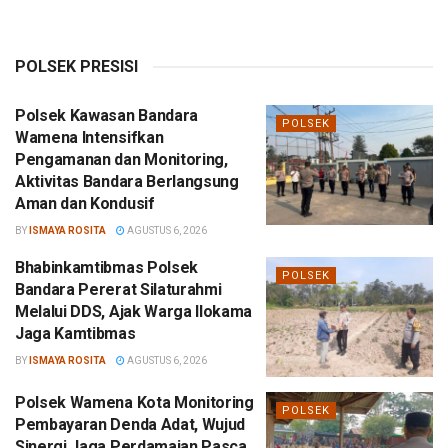
POLSEK PRESISI
Polsek Kawasan Bandara
POLSEK
Wamena Intensifkan
Pengamanan dan Monitoring,
Aktivitas Bandara Berlangsung
Aman dan Kondusif
BY
ISMAYA ROSITA
AGUSTUS 6, 2026
Bhabinkamtibmas Polsek
POLSEK
Bandara Pererat Silaturahmi
Melalui DDS, Ajak Warga Ilokama
Jaga Kamtibmas
BY
ISMAYA ROSITA
AGUSTUS 6, 2026
Polsek Wamena Kota Monitoring
POLSEK
Pembayaran Denda Adat, Wujud
Sinergi Jaga Perdamaian Pasca