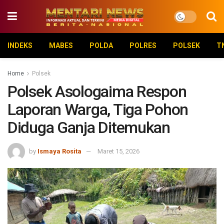
INDEKS
MABES
POLDA
POLRES
POLSEK
T
Home
Polsek
Polsek Asologaima Respon
Laporan Warga, Tiga Pohon
Diduga Ganja Ditemukan
by
Ismaya Rosita
Maret 15, 2026