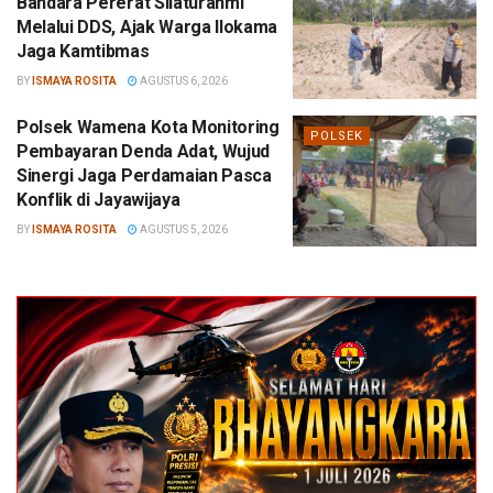
Bandara Pererat Silaturahmi
Melalui DDS, Ajak Warga Ilokama
Jaga Kamtibmas
BY
ISMAYA ROSITA
AGUSTUS 6, 2026
Polsek Wamena Kota Monitoring
POLSEK
Pembayaran Denda Adat, Wujud
Sinergi Jaga Perdamaian Pasca
Konflik di Jayawijaya
BY
ISMAYA ROSITA
AGUSTUS 5, 2026