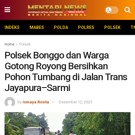
INDEKS
MABES
POLDA
POLRES
POLSEK
T
Home
Polsek
Polsek Bonggo dan Warga
Gotong Royong Bersihkan
Pohon Tumbang di Jalan Trans
Jayapura–Sarmi
by
Ismaya Rosita
Desember 12, 2025