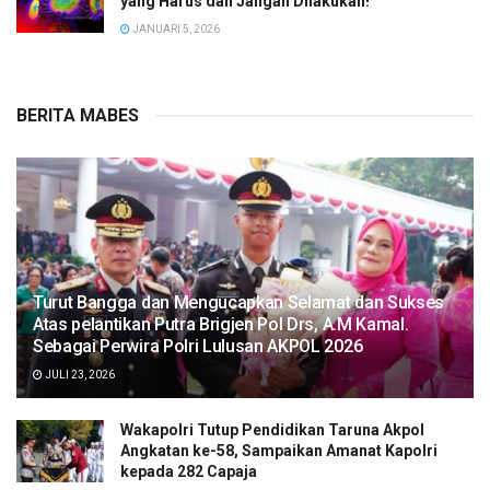
yang Harus dan Jangan Dilakukan!
JANUARI 5, 2026
BERITA MABES
Turut Bangga dan Mengucapkan Selamat dan Sukses
Atas pelantikan Putra Brigjen Pol Drs, A.M Kamal.
Sebagai Perwira Polri Lulusan AKPOL 2026
JULI 23, 2026
Wakapolri Tutup Pendidikan Taruna Akpol
Angkatan ke-58, Sampaikan Amanat Kapolri
kepada 282 Capaja