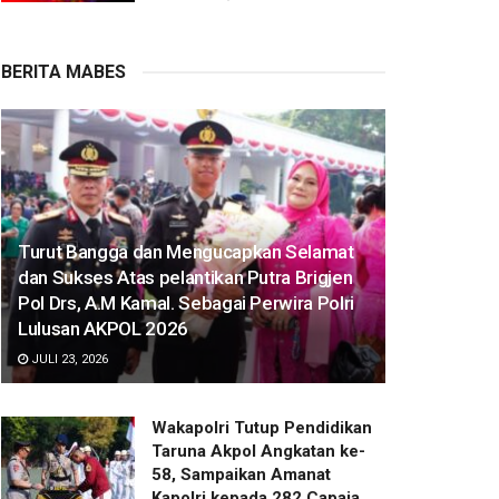
BERITA MABES
Turut Bangga dan Mengucapkan Selamat
dan Sukses Atas pelantikan Putra Brigjen
Pol Drs, A.M Kamal. Sebagai Perwira Polri
Lulusan AKPOL 2026
JULI 23, 2026
Wakapolri Tutup Pendidikan
Taruna Akpol Angkatan ke-
58, Sampaikan Amanat
Kapolri kepada 282 Capaja