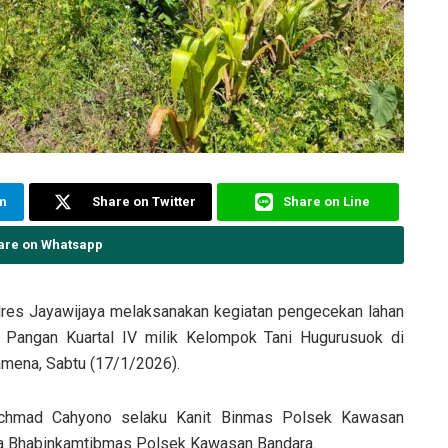
am
Share on Twitter
Share on Line
are on Whatsapp
res Jayawijaya melaksanakan kegiatan pengecekan lahan
 Pangan Kuartal IV milik Kelompok Tani Hugurusuok di
mena, Sabtu (17/1/2026).
 Achmad Cahyono selaku Kanit Binmas Polsek Kawasan
ta Bhabinkamtibmas Polsek Kawasan Bandara.