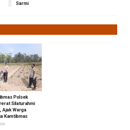
Sarmi
ibmas Polsek
erat Silaturahmi
, Ajak Warga
ga Kamtibmas
026