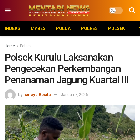
INDEKS
MABES
POLDA
POLRES
POLSEK
T
Home
Polsek
Polsek Kurulu Laksanakan
Pengecekan Perkembangan
Penanaman Jagung Kuartal III
by
Ismaya Rosita
Januari 7, 2026