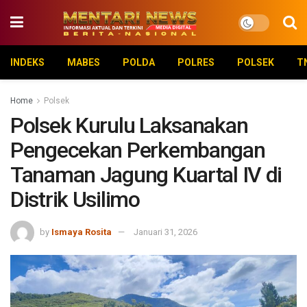
INDEKS
MABES
POLDA
POLRES
POLSEK
T
Home
Polsek
Polsek Kurulu Laksanakan
Pengecekan Perkembangan
Tanaman Jagung Kuartal IV di
Distrik Usilimo
by
Ismaya Rosita
Januari 31, 2026