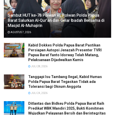
Sambut HUT ke-78 Polwan RI, Polwan Polda Papua
Barat Salurkan Al-Qur’an dan Gelar Ibadah Bersama di
Masjid Al-Muhajirin
AGUSTUS 7, 2026
Kabid Dokkes Polda Papua Barat Pastikan
Persiapan Autopsi Jenazah Presenter TVRI
Papua Barat Yanto Idorway Telah Matang,
Pelaksanaan Dijadwalkan Kamis
JULI 28, 2026
Tanggapi Isu Tambang Ilegal, Kabid Humas
Polda Papua Barat Tegaskan Tidak ada
Toleransi bagi Oknum Anggota
JULI 24, 2026
Ditlantas dan Bidkeu Polda Papua Barat Raih
Predikat WBK Mandiri 2025, Bukti Komitmen
Wujudkan Pelayanan Bersih dan Berintegritas