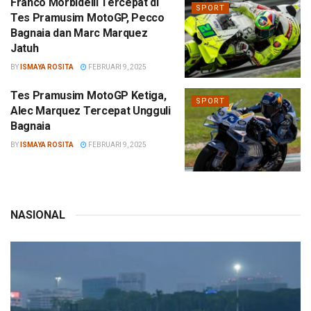
Franco Morbidelli Tercepat di
SPORT
Tes Pramusim MotoGP, Pecco
Bagnaia dan Marc Marquez
Jatuh
BY
ISMAYA ROSITA
FEBRUARI 9, 2025
Tes Pramusim MotoGP Ketiga,
SPORT
Alec Marquez Tercepat Ungguli
Bagnaia
BY
ISMAYA ROSITA
FEBRUARI 9, 2025
NASIONAL