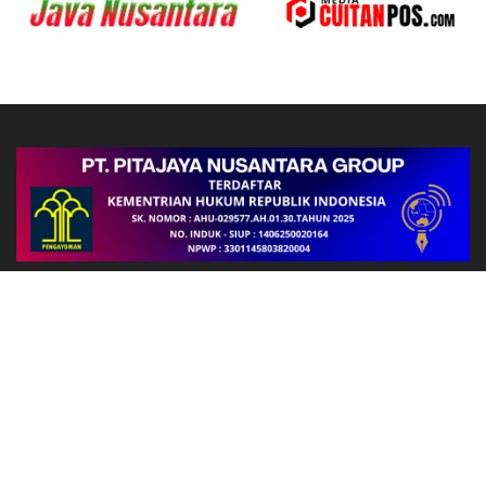
Follow Us
FAKTA
FBLB ke-34 di Welesi Dihentikan Usai Penembakan, Dua Warga