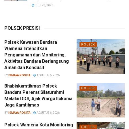
JULI 23, 2026
POLSEK PRESISI
Polsek Kawasan Bandara
POLSEK
Wamena Intensifkan
Pengamanan dan Monitoring,
Aktivitas Bandara Berlangsung
Aman dan Kondusif
BY
ISMAYA ROSITA
AGUSTUS 6, 2026
Bhabinkamtibmas Polsek
POLSEK
Bandara Pererat Silaturahmi
Melalui DDS, Ajak Warga Ilokama
Jaga Kamtibmas
BY
ISMAYA ROSITA
AGUSTUS 6, 2026
Polsek Wamena Kota Monitoring
POLSEK