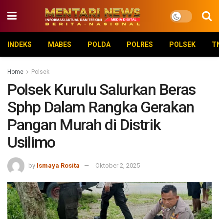
INDEKS
MABES
POLDA
POLRES
POLSEK
T
Home
Polsek
Polsek Kurulu Salurkan Beras
Sphp Dalam Rangka Gerakan
Pangan Murah di Distrik
Usilimo
by
Ismaya Rosita
Oktober 2, 2025