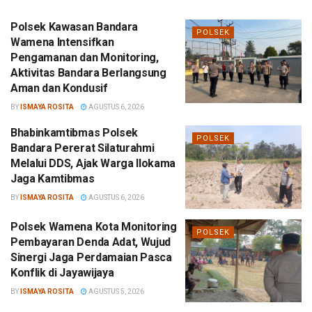
Polsek Kawasan Bandara
POLSEK
Wamena Intensifkan
Pengamanan dan Monitoring,
Aktivitas Bandara Berlangsung
Aman dan Kondusif
BY
ISMAYA ROSITA
AGUSTUS 6, 2026
Bhabinkamtibmas Polsek
POLSEK
Bandara Pererat Silaturahmi
Melalui DDS, Ajak Warga Ilokama
Jaga Kamtibmas
BY
ISMAYA ROSITA
AGUSTUS 6, 2026
Polsek Wamena Kota Monitoring
POLSEK
Pembayaran Denda Adat, Wujud
Sinergi Jaga Perdamaian Pasca
Konflik di Jayawijaya
BY
ISMAYA ROSITA
AGUSTUS 5, 2026