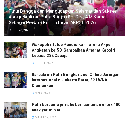
Turut Bangga dan Mengucapkan Selamat dan Sukses
Atas pelantikan Putra Brigjen Pol Drs, A.M Kamal.
Sebagai Perwira Polri Lulusan AKPOL 2026
JULI 23, 2026
Wakapolri Tutup Pendidikan Taruna Akpol
Angkatan ke-58, Sampaikan Amanat Kapolri
kepada 282 Capaja
JULI 11, 2026
Bareskrim Polri Bongkar Judi Online Jaringan
Internasional di Jakarta Barat, 321 WNA
Diamankan
MEI 9, 2026
Polri bersama jurnalis beri santunan untuk 100
anak yatim piatu
MARET 12, 2026