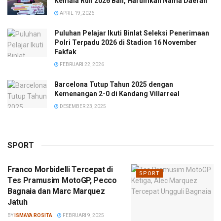
Kemala Run 2026 Bali, Harumkan Nama Daerah
APRIL 19, 2026
Puluhan Pelajar Ikuti Binlat Seleksi Penerimaan
Polri Terpadu 2026 di Stadion 16 November
Fakfak
FEBRUARI 22, 2026
Barcelona Tutup Tahun 2025 dengan
Kemenangan 2-0 di Kandang Villarreal
DESEMBER 23, 2025
SPORT
Franco Morbidelli Tercepat di
SPORT
Tes Pramusim MotoGP, Pecco
Bagnaia dan Marc Marquez
Jatuh
BY
ISMAYA ROSITA
FEBRUARI 9, 2025