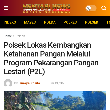
INDEKS
MABES
POLDA
POLRES
POLSEK
T
Home
Polsek
Polsek Lokas Kembangkan
Ketahanan Pangan Melalui
Program Pekarangan Pangan
Lestari (P2L)
by
Ismaya Rosita
Juni 13, 2025