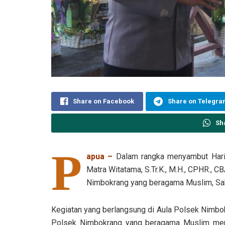
Share on Facebook
Share on Telegr
Sh
P
apua –
Dalam rangka menyambut Hari 
Matra Witatama, S.Tr.K., M.H., CPHR., C
Nimbokrang yang beragama Muslim, Sab
Kegiatan yang berlangsung di Aula Polsek Nimbok
Polsek Nimbokrang yang beragama Muslim mene