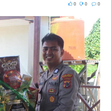
0
0
0