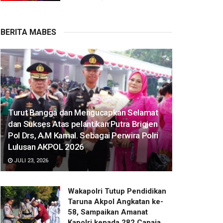
BERITA MABES
Turut Bangga dan Mengucapkan Selamat
dan Sukses Atas pelantikan Putra Brigjen
Pol Drs, A.M Kamal. Sebagai Perwira Polri
Lulusan AKPOL 2026
JULI 23, 2026
Wakapolri Tutup Pendidikan
Taruna Akpol Angkatan ke-
58, Sampaikan Amanat
Kapolri kepada 282 Capaja