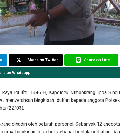
am
Share on Twitter
Share on Line
are on Whatsapp
Raya Idulfitri 1446 H, Kapolsek Nimbokrang Ipda Sindu
BA., menyerahkan bingkisan Idulfitri kepada anggota Polsek
tu (22/03).
rang dihadiri oleh seluruh personel. Sebanyak 12 anggota
rima bingkisan tersebut sebagai bentuk perhatian dan