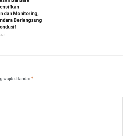
asan Bandara
ensifkan
 dan Monitoring,
andara Berlangsung
ondusif
026
*
g wajib ditandai